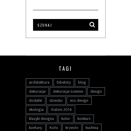
TAGI
architektura
bibeloty
blog
dekoracje
dekoracje ścienne
design
dodatki
dziecko
eco design
ekologia
iSaloni 2014
klasyki designu
kolor
konkurs
kontury.
Koło
krzesło
kuchnia