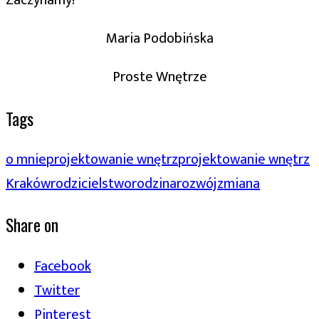
Zaczynamy!
Maria Podobińska
Proste Wnętrze
Tags
o mnie
projektowanie wnętrz
projektowanie wnętrz
Kraków
rodzicielstwo
rodzina
rozwój
zmiana
Share on
Facebook
Twitter
Pinterest