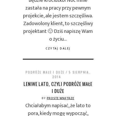
Będzie króciutko! Noc mnie
zastała na pracy przy pewnym
projekcie, ale jestem szczęśliwa.
Zadowolony klient, to szczęśliwy
projektant 🙂 Dziś napiszę Wam
o życiu…
CZYTAJ DALEJ
PODRÓŻE MAŁE I DUŻE
5 SIERPNIA,
2014
LENIWE LATO, CZYLI PODRÓŻE MAŁE
I DUŻE
BY
PROSTE WNĘTRZE
Chciałabym napisać, że lato to
pora, kiedy mogę wypocząć,