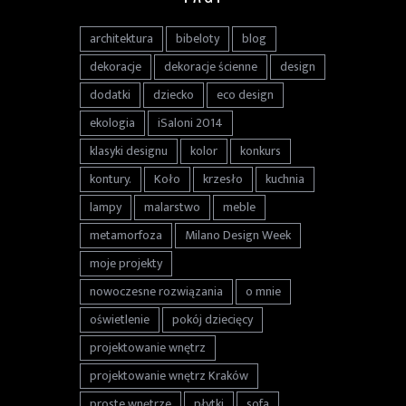
architektura
bibeloty
blog
dekoracje
dekoracje ścienne
design
dodatki
dziecko
eco design
ekologia
iSaloni 2014
klasyki designu
kolor
konkurs
kontury.
Koło
krzesło
kuchnia
lampy
malarstwo
meble
metamorfoza
Milano Design Week
moje projekty
nowoczesne rozwiązania
o mnie
oświetlenie
pokój dziecięcy
projektowanie wnętrz
projektowanie wnętrz Kraków
proste wnętrze
płytki
sofa