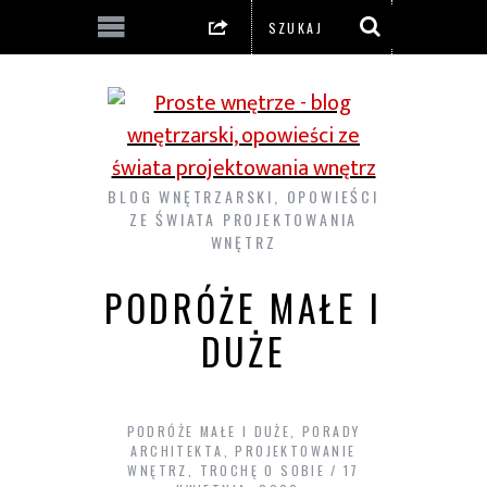
BLOG WNĘTRZARSKI, OPOWIEŚCI
ZE ŚWIATA PROJEKTOWANIA
WNĘTRZ
PODRÓŻE MAŁE I
DUŻE
PODRÓŻE MAŁE I DUŻE
,
PORADY
ARCHITEKTA
,
PROJEKTOWANIE
WNĘTRZ
,
TROCHĘ O SOBIE
17